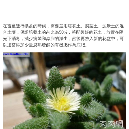
在雷童進行換盆的時候，需要選用培養土、腐葉土、泥炭土的混
合土壤，保證培養土的占比為50%，將配製好的花土，放置在陽
光下消毒，減少病菌和蟲卵的滋生，然後再放入新的花盆中，可
以適當添加少量腐熟發酵的有機肥作為底肥。