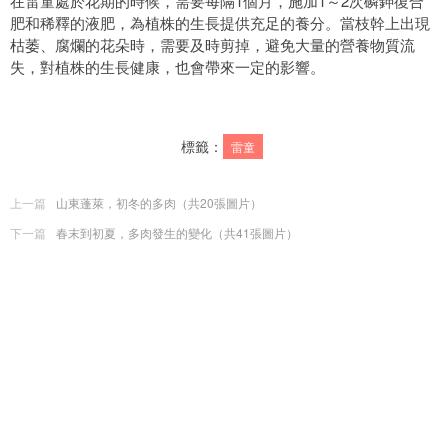
在雷童處於花期的時候，需要每隔1個月，施加1～2次磷鉀復合
肥和稀釋的液肥，為植株的生長提供充足的養分。當枝幹上出現
枯萎、腐爛的花朵時，需要及時剪掉，避免大量的營養物質流
失，對植株的生長健康，也會帶來一定的影響。
標籤：
雷童
上一篇
山東蓬萊，初冬的多肉（共20張圖片）
下一篇
春末到初夏，多肉發生的變化（共41張圖片）