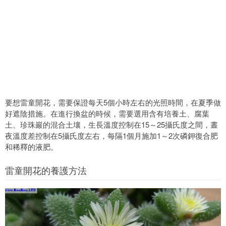
要想雷童開花，需要保證每天5個小時左右的光照時間，在夏季做
好遮陰措施。在進行換盆的時候，需要選用含有培養土、腐葉
土、珍珠巖的混合土壤，生長溫度控制在15～25攝氏度之間，晝
夜溫度差控制在5攝氏度左右，每隔1個月施加1～2次磷鉀復合肥
和稀釋的液肥。
雷童開花的養護方法