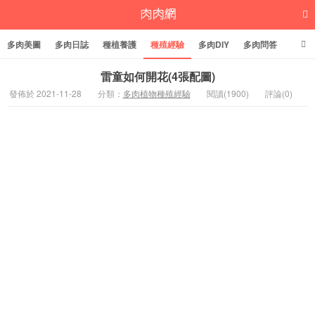
多肉美圖
多肉日誌
種植養護
種殖經驗
多肉DIY
多肉問答
多肉學堂
多肉標籤
雷童如何開花(4張配圖)
發佈於 2021-11-28
分類：
多肉植物種殖經驗
閱讀(1900)
評論(0)
多肉植物