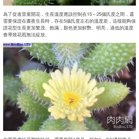
為了促進雷童開花，生長溫度應該控制在15～25攝氏度之間，還
需要保證在晝夜生長時，存在5攝氏度左右的溫度差，這樣能夠保
證花型生長更加繁茂、飽滿，顏色更加鮮艷、明亮，過低的溫度
會導致花苞無法綻放。