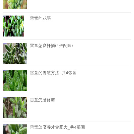
雷童的花語
雷童怎麼扦插(4張配圖)
雷童的養殖方法_共4張圖
雷童怎麼修剪
雷童怎麼養才會肥大_共4張圖