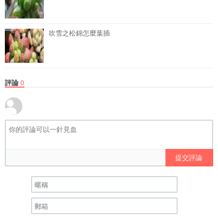
吹雪之松錦怎麼葉插
評論
0
提交評論