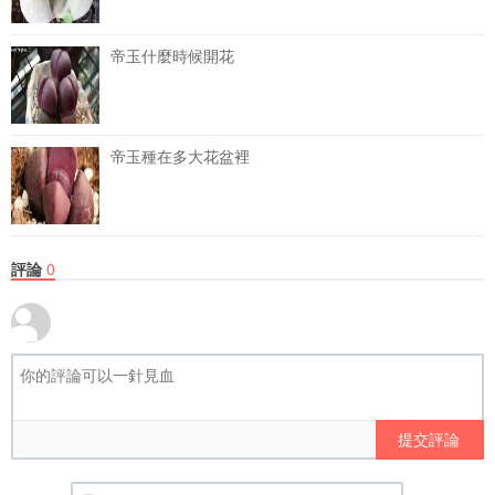
帝玉什麼時候開花
帝玉種在多大花盆裡
評論
0
提交評論