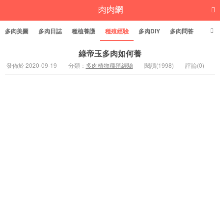
多肉美圖
多肉日誌
種植養護
種殖經驗
多肉DIY
多肉問答
多肉學堂
多肉標籤
綠帝玉多肉如何養
發佈於 2020-09-19
分類：
多肉植物種殖經驗
閱讀(1998)
評論(0)
多肉植物