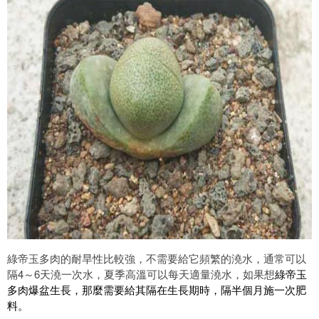
綠帝玉多肉的耐旱性比較強，不需要給它頻繁的澆水，通常可以
隔4
～6天澆一次水，夏季高溫可以每天適量澆水，如果想
綠帝玉
多肉爆盆生長，那麼需要給其隔在生長期時，隔半個月施一次肥
料。