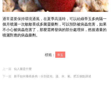
通常還要保持環境通風，在夏季高溫時，可以給
綠帝玉多肉隔一
個月噴灑一次敵敵畏或多菌靈藥劑，可以預防被病蟲危害，如果
不小心被病蟲危害了，那麼需將發病的部分處理掉，然後適量的
噴灑對應的病蟲藥劑。
標籤：
帝玉
上一篇
仙人籐是什麼
下一篇
新手如何養殖多肉：分別從光、溫、水、氣、肥五個點講述