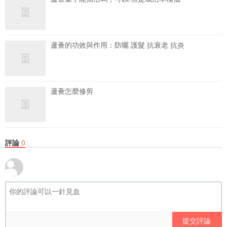
蘆薈的功效與作用：防曬 護髮 抗衰老 抗炎
蘆薈怎麼修剪
評論
0
提交評論