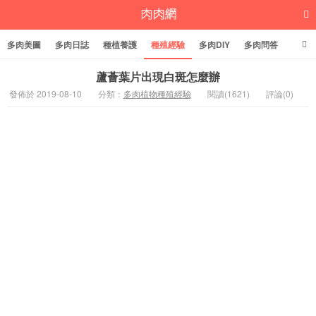
多肉美圖
多肉日誌
種植養護
種殖經驗
多肉DIY
多肉問答
多肉學堂
多肉標籤
蘆薈葉片出現白斑怎麼辦
發佈於 2019-08-10
分類：
多肉植物種殖經驗
閱讀(1621)
評論(0)
多肉植物