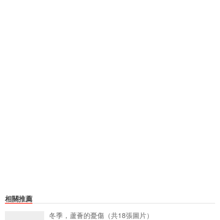
相關推薦
冬季，蘆薈的憂傷（共18張圖片）