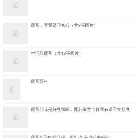
蘆薈，讓我堅守初心（共9張圖片）
生活與蘆薈（共12張圖片）
蘆薈百科
蘆薈開花是好兆頭嗎，開花寓意吉祥還有送子女預兆
蘆薈葉子能插活嗎，可以/但是成活率極低