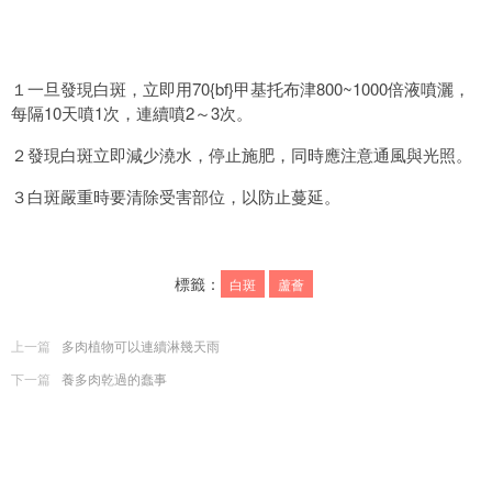
１一旦發現白斑，立即用70{bf}甲基托布津800~1000倍液噴灑，
每隔10天噴1次，連續噴2～3次。
２發現白斑立即減少澆水，停止施肥，同時應注意通風與光照。
３白斑嚴重時要清除受害部位，以防止蔓延。
標籤：
白斑
蘆薈
上一篇
多肉植物可以連續淋幾天雨
下一篇
養多肉乾過的蠢事