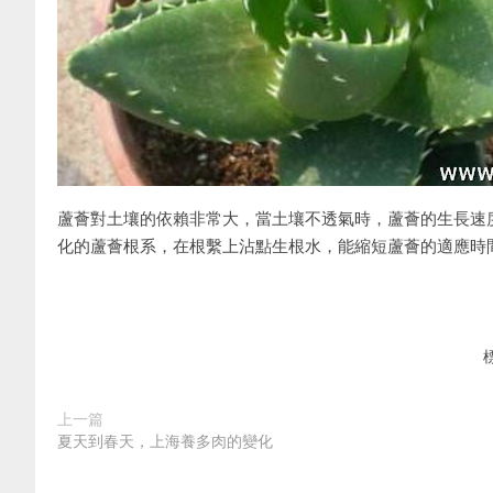
蘆薈對土壤的依賴非常大，當土壤不透氣時，蘆薈的生長速
化的蘆薈根系，在根繫上沾點生根水，能縮短蘆薈的適應時
上一篇
夏天到春天，上海養多肉的變化