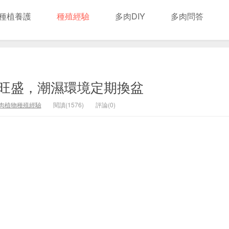
種植養護
種殖經驗
多肉DIY
多肉問答
旺盛，潮濕環境定期換盆
肉植物種殖經驗
閱讀(1576)
評論(0)