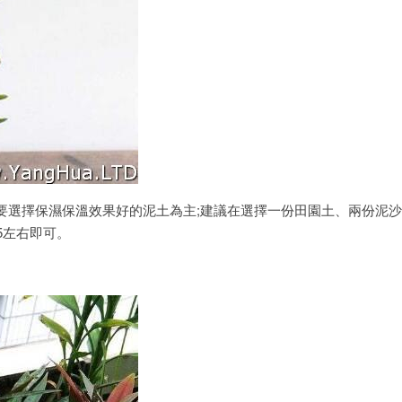
要選擇保濕保溫效果好的泥土為主;建議在選擇一份田園土、兩份泥
5左右即可。