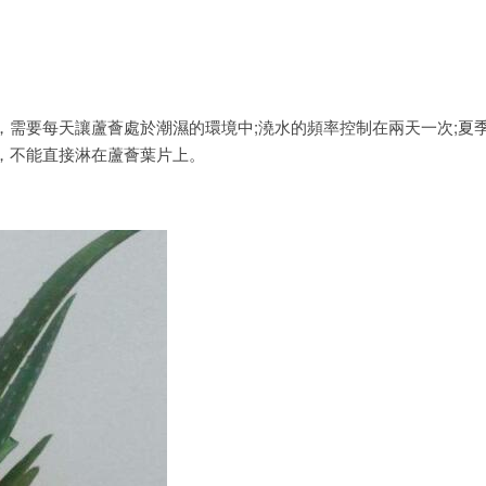
需要每天讓蘆薈處於潮濕的環境中;澆水的頻率控制在兩天一次;夏
，不能直接淋在蘆薈葉片上。