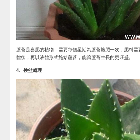
蘆薈是喜肥的植物，需要每個星期為蘆薈施肥一次，肥料需
體後，再以液體形式施給蘆薈，能讓蘆薈生長的更旺盛。
4、換盆處理