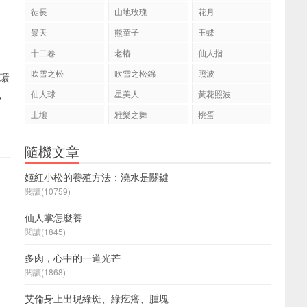
徒長
山地玫瑰
花月
景天
熊童子
玉蝶
十二卷
老樁
仙人指
吹雪之松
吹雪之松錦
照波
環
，
仙人球
星美人
黃花照波
土壤
雅樂之舞
桃蛋
隨機文章
姬紅小松的養殖方法：澆水是關鍵
閱讀(10759)
仙人掌怎麼養
閱讀(1845)
多肉，心中的一道光芒
閱讀(1868)
艾倫身上出現綠斑、綠疙瘩、腫塊