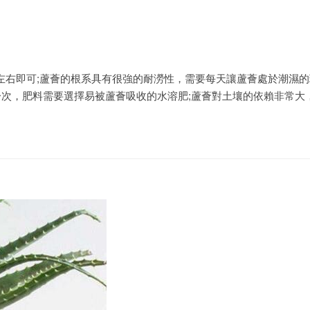
左右即可;蘆薈的根系具有很強的耐澇性，需要每天讓蘆薈處於潮濕的
一次，肥料需要選擇易被蘆薈吸收的水溶肥;蘆薈對土壤的依賴非常大