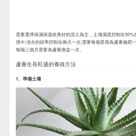
需要選擇保濕保溫效果好的泥土為主，土壤濕度控制在30%
境中;澆水的頻率控制在兩天一次;需要每個星期為蘆薈施肥
每隔三個月需要為蘆薈換盆一次。
蘆薈生長旺盛的養殖方法
1、準備土壤