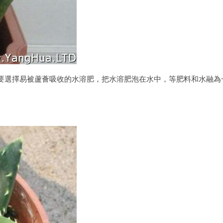
要選擇易被蘆薈吸收的水溶肥，把水溶肥泡在水中，等肥料和水融為