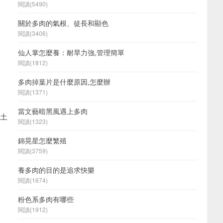
閱讀(5490)
關於多肉的氣根、徒長和顯色
閱讀(3406)
仙人掌怎麼養：耐旱力強,管理簡單
閱讀(1812)
多肉掉葉片是什麼原因,怎麼辦
閱讀(1371)
當文藝暗黑風遇上多肉
沙土
閱讀(1323)
錦晃星怎麼繁殖
閱讀(3759)
養多肉的目的是追求快樂
閱讀(1674)
粉色系多肉有哪些
閱讀(1912)