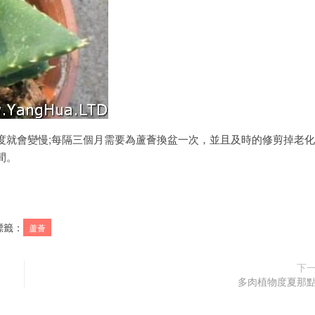
度就會變慢;每隔三個月需要為蘆薈換盆一次，並且及時的修剪掉老
間。
標籤：
蘆薈
下
多肉植物度夏那