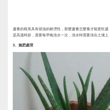
蘆薈的根系具有很強的耐澇性，那麼蘆薈怎麼養才能更旺盛，
是高溫時節，需要每早晚澆水一次，澆水時需要澆在土壤上
3、施肥處理