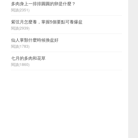
多肉身上一排排圓圓的卵是什麼？
閱讀(2351)
紫弦月怎麼養，掌握5個要點可養爆盆
閱讀(2939)
仙人掌類什麼時候換盆好
閱讀(1783)
七月的多肉和花草
閱讀(1860)