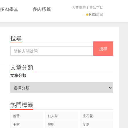
古董臺灣
|
書法字帖
多肉學堂
多肉標籤
RSS訂閱
搜尋
文章分類
文章分類
熱門標籤
蘆薈
仙人掌
生石花
玉露
光照
度夏