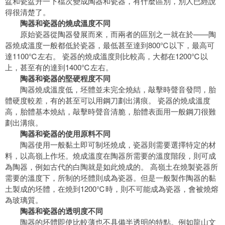
盆和瓷盆升一下檔次變成陶器和瓷器，有什麼區別，別人已經說
得很清楚了。
陶器和瓷器的燒成溫度不同
原始瓷器從陶器發展而來，而兩者的區別之一就在於——陶
器燒成溫度一般都低於瓷器，最低甚至達到800℃以下，最高可
達1100℃左右。 瓷器的燒成溫度則比較高，大都在1200℃以
上，甚至有的達到1400℃左右。
陶器和瓷器的堅硬程度不同
陶器燒成溫度低，坯體並未完全燒結，敲擊時聲音發問，胎
體硬度較差，有的甚至可以用鋼刀劃出溝痕。 瓷器的燒成溫度
高，胎體基本燒結，敲擊時聲音清脆，胎體表面用一般鋼刀很難
劃出溝痕。
陶器和瓷器的使用原料不同
陶器使用一般黏土即可制坯燒成，瓷器則需要選擇特定的材
料，以高嶺上作坯。燒成溫度在陶器所需要的溫度階段，則可成
為陶器，例如古代的白陶就是如此燒成的。 高嶺土在燒製瓷器所
需要的溫度下，所制的坯體則成為瓷器。但是一般製作陶器的黏
土製成的坯體，在燒到1200℃時，則不可能成為瓷器，會被燒熔
為玻璃質。
陶器和瓷器的透明度不同
陶器的坯體即使比較薄也不具備半透明的特點。例如龍山文