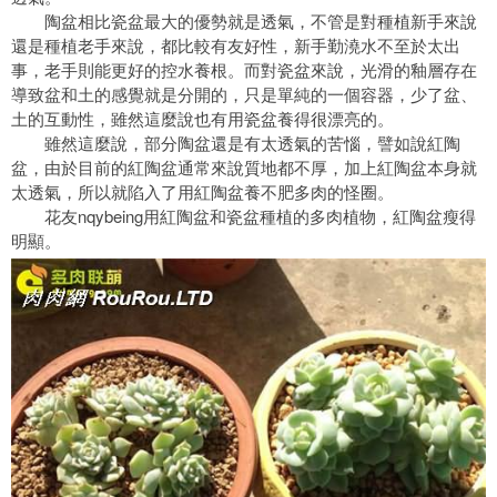
陶盆相比瓷盆最大的優勢就是透氣，不管是對種植新手來說
還是種植老手來說，都比較有友好性，新手勤澆水不至於太出
事，老手則能更好的控水養根。而對瓷盆來說，光滑的釉層存在
導致盆和土的感覺就是分開的，只是單純的一個容器，少了盆、
土的互動性，雖然這麼說也有用瓷盆養得很漂亮的。
雖然這麼說，部分陶盆還是有太透氣的苦惱，譬如說紅陶
盆，由於目前的紅陶盆通常來說質地都不厚，加上紅陶盆本身就
太透氣，所以就陷入了用紅陶盆養不肥多肉的怪圈。
花友nqybeing用紅陶盆和瓷盆種植的多肉植物，紅陶盆瘦得
明顯。