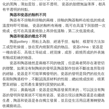
化的黑陶，薄如蛋殼，卻並不透明。 瓷器的胎體無論薄厚，都具
有半透明的特點。
陶器和瓷器的釉料不同
陶器有不掛釉和掛釉的兩種，掛釉的陶器釉料在較低的燒成
溫度時即可熔融。 瓷器的釉料有兩種，既可在高溫下與胎體一次
燒成，也可在高溫素燒胎上再掛低溫釉，第二次低溫燒成。
陶器和瓷器的概念不同
陶器pottery：用粘土為胎、經過手捏、輪制、模塑等方法加
工成型乾燥後，放在窯內燒製而成的物品。 瓷器china：瓷器是
一種由瓷石、高嶺土等組成，經混煉，成形，鍛燒而成的外表施
有釉或彩繪的物器。
瓷器和陶器雖然是兩種不同的物質，但是兩者間存在著密切
的聯繫。如果沒有制陶術的發明及陶器製作技術不斷改進所取得
的經驗，瓷器是不可能單獨發明的。瓷器的發明是我們的祖先在
長期制陶過程中，不斷認識原材料的性能，總結燒成技術，積累
豐富經驗，從而產生量變到質變的結果。
所以，廣義地講：瓷器是從陶器發展而來的，可以說沒有陶
器的發明與發展就不可能有瓷器。瓷器出現以後陶器還是在繼續
生產，陶器和瓷器是各自獨立發展，並且從生活用品逐漸轉變為
收藏藝術品。