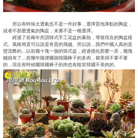
所以有時候太透氣也不是一件好事，選擇質地厚點的陶盆，
或者不那麼透氣的陶盆，未嘗不是一種選擇。
經過了前兩年所謂韓式手工花盆的暴熱，導致現在的陶盆樣
式、風格簡直可以說是有質的飛越。所以說…我們中國人真的是
蠻流弊的…以前幾十塊一個的韓式盆，經過德化那麼一弄，幾塊
錢就有了…前幾年隨便曬個韓國棒子的多肉，都美得不要不要
的，現在有時候曬韓國棒子的肉也有敢笑韓國不美肉的。