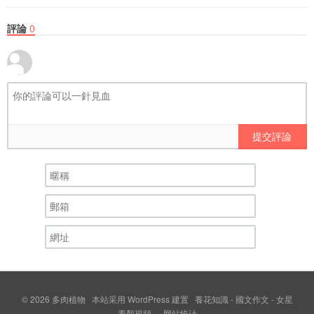
評論
0
提交評論
© 2026
多肉植物
本站采用
WordPress
建置
養花知識
-
國文作文
-
女星
素顏視頻
-
-
网站统计