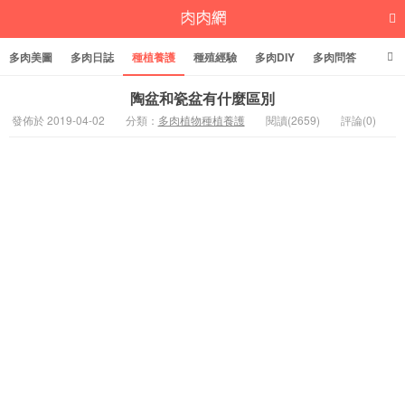
多肉美圖
多肉日誌
種植養護
種殖經驗
多肉DIY
多肉問答
多肉學堂
多肉標籤
陶盆和瓷盆有什麼區別
發佈於 2019-04-02
分類：
多肉植物種植養護
閱讀(2659)
評論(0)
多肉植物