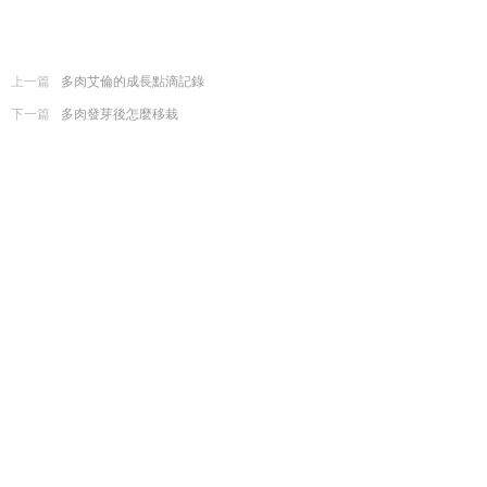
上一篇
多肉艾倫的成長點滴記錄
下一篇
多肉發芽後怎麼移栽