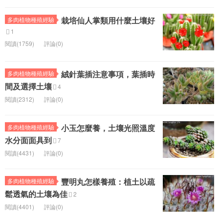
栽培仙人掌類用什麼土壤好
多肉植物種殖經驗
1
閱讀(1759)
評論(0)
絨針葉插注意事項，葉插時
多肉植物種殖經驗
間及選擇土壤
4
閱讀(2312)
評論(0)
小玉怎麼養，土壤光照溫度
多肉植物種殖經驗
水分面面具到
7
閱讀(4431)
評論(0)
豐明丸怎樣養殖：植土以疏
多肉植物種殖經驗
鬆透氣的土壤為佳
2
閱讀(4401)
評論(0)