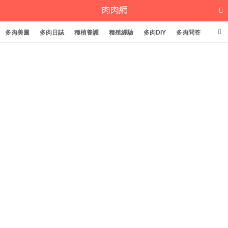
多肉美圖
多肉日誌
種植養護
種殖經驗
多肉DIY
多肉問答
多肉學堂
多肉標籤
多肉植物