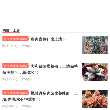
標籤：土壤
多肉喜歡什麼土壤
多肉植物種殖經驗
4
閱讀(1235)
評論(0)
大和錦怎樣養殖：土壤保持
多肉植物種殖經驗
偏潮即可，忌積水
2
閱讀(2179)
評論(0)
蠟牡丹多肉怎麼養能紅，土
多肉植物種殖經驗
壤/光照/水分很重要
9
閱讀(3309)
評論(0)