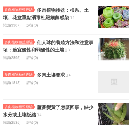
多肉植物換盆：根系、土
多肉植物種殖經驗
壤、花盆重點消毒杜絕細菌感染
4
閱讀(3307)
評論(0)
仙人球的養殖方法和注意事
多肉植物種殖經驗
項：適宜酸性和弱酸性的土壤
3
閱讀(2895)
評論(0)
多肉土壤要求
多肉植物種殖經驗
4
閱讀(1818)
評論(0)
蘆薈變黃了怎麼回事，缺少
多肉植物種殖經驗
水分或土壤板結
4
閱讀(2535)
評論(0)