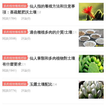
仙人指的養殖方法和注意事
多肉植物種殖經驗
項：喜疏鬆肥沃土壤
2
閱讀(1784)
評論(0)
適合種植多肉的介質/土壤
多肉植物種植養護
1
閱讀(3598)
評論(0)
仙人掌類和多肉植物對土壤
多肉植物種殖經驗
有什麼要求
1
閱讀(1941)
評論(0)
玉露土壤配比
多肉植物種殖經驗
4
閱讀(3774)
評論(0)