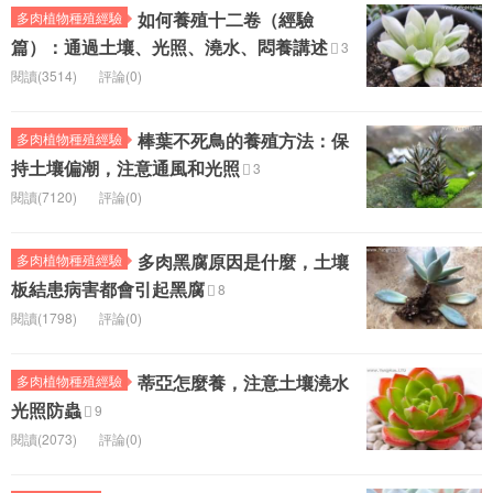
如何養殖十二卷（經驗
多肉植物種殖經驗
篇）：通過土壤、光照、澆水、悶養講述
3
閱讀(3514)
評論(0)
棒葉不死鳥的養殖方法：保
多肉植物種殖經驗
持土壤偏潮，注意通風和光照
3
閱讀(7120)
評論(0)
多肉黑腐原因是什麼，土壤
多肉植物種殖經驗
板結患病害都會引起黑腐
8
閱讀(1798)
評論(0)
蒂亞怎麼養，注意土壤澆水
多肉植物種殖經驗
光照防蟲
9
閱讀(2073)
評論(0)